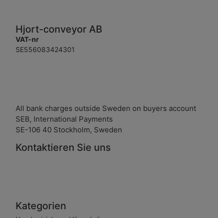
Hjort-conveyor AB
VAT-nr
SE556083424301
EORI-nr
SE5560834243
Schenker no
10593564
All bank charges outside Sweden on buyers account
SEB, International Payments
SE-106 40 Stockholm, Sweden
Kontaktieren Sie uns
Rågångsgatan 4
S-252 27 Helsingborg
mail@hjort.com
+46-(0)42-37 38 00
Kategorien