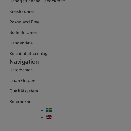
Handgetriebene Hängekräne
Kreisförderer
Power and Free
Bodenförderer
Hängekräne
Schiebetürbeschlag
Navigation
Unterhemen
Linde Gruppe
Qualitätsystem
Referenzen
Cookies
Website and design by DE Online
SV
EN